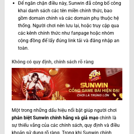
Để ngăn chặn điều này, Sunwin đã công bố công
khai danh sách các tên miền chính thức, bao
gồm domain chính và các domain phụ thuộc hệ
thống. Người chơi nên lưu lại, hoặc truy cập qua
các kênh chính thức như fanpage hoặc nhóm
cộng đồng để lấy đúng link tải và đăng nhập an
toàn.
Không có quy định, chính sách rõ ràng
Một trong những dấu hiệu nổi bật giúp người chơi
phân biệt Sunwin chính hãng và giả mạo
chính là
sự thiếu vắng của các chính sách, quy định và điều
khoản sử dụng rõ ràng. Trong khi Sunwin chính