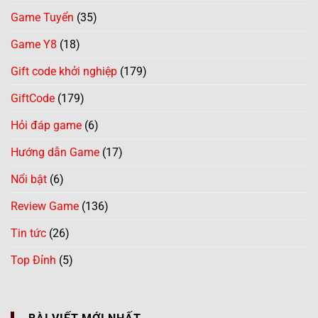
Game Tuyển
(35)
Game Y8
(18)
Gift code khởi nghiệp
(179)
GiftCode
(179)
Hỏi đáp game
(6)
Hướng dẫn Game
(17)
Nổi bật
(6)
Review Game
(136)
Tin tức
(26)
Top Đỉnh
(5)