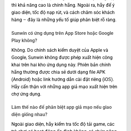
thì khả năng cao là chính hãng. Ngoài ra, hãy để ý
giao diện, tốc độ nạp rút, và cách chăm sóc khách
hàng – đây là những yếu tố giúp phân biệt rõ ràng.
Sunwin có ứng dụng trên App Store hoặc Google
Play không?
Không. Do chính sách kiểm duyệt của Apple và
Google, Sunwin không được phép xuất hiện công
khai trên hai kho ứng dụng này. Phiên bản chính
hãng thường được chia sẻ dưới dạng file APK
(Android) hoặc link hướng dẫn cài đặt riêng (iOS).
Hãy cẩn thận với những app giả mạo xuất hiện trên
chợ ứng dụng.
Làm thế nào để phân biệt app giả mạo nếu giao
diện giống nhau?
Ngoài giao diện, hãy kiểm tra tốc độ tải game, các