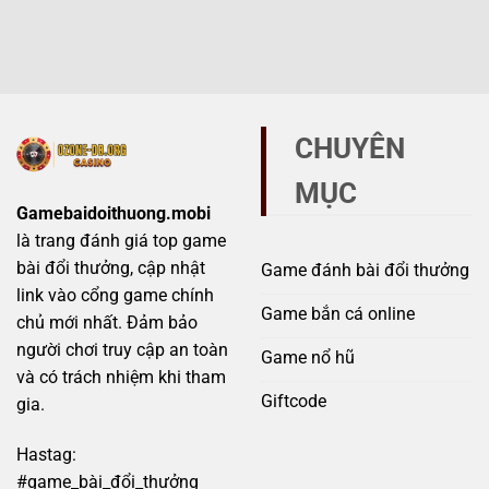
và
dấu
biệt
giả
hiệu
Sunwin
mạo
không
chính
–
thể
hãng
Mẹo
bỏ
và
tránh
qua
giả
scam
mạo
hiệu
CHUYÊN
tránh
quả
bẫy
MỤC
lừa
đảo
Gamebaidoithuong.mobi
đầy
là trang đánh giá top game
rủi
ro
bài đổi thưởng, cập nhật
Game đánh bài đổi thưởng
link vào cổng game chính
Game bắn cá online
chủ mới nhất. Đảm bảo
người chơi truy cập an toàn
Game nổ hũ
và có trách nhiệm khi tham
Giftcode
gia.
Hastag:
#game_bài_đổi_thưởng