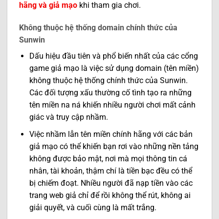
hãng và giả mạo
khi tham gia chơi.
Không thuộc hệ thống domain chính thức của
Sunwin
Dấu hiệu đầu tiên và phổ biến nhất của các cổng
game giả mạo là việc sử dụng domain (tên miền)
không thuộc hệ thống chính thức của Sunwin.
Các đối tượng xấu thường cố tình tạo ra những
tên miền na ná khiến nhiều người chơi mất cảnh
giác và truy cập nhầm.
Việc nhầm lẫn tên miền chính hãng với các bản
giả mạo có thể khiến bạn rơi vào những nền tảng
không được bảo mật, nơi mà mọi thông tin cá
nhân, tài khoản, thậm chí là tiền bạc đều có thể
bị chiếm đoạt. Nhiều người đã nạp tiền vào các
trang web giả chỉ để rồi không thể rút, không ai
giải quyết, và cuối cùng là mất trắng.