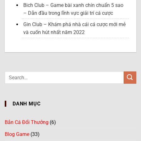
Bich Club – Game bài xanh chín chuẩn 5 sao
– Dẫn đầu trong lĩnh vực giải trí cá cược
Gin Club – Khám phá nhà cái cá cược mới mẻ
và cuốn hút nhất năm 2022
DANH MỤC
Bắn Cá Đổi Thưởng
(6)
Blog Game
(33)