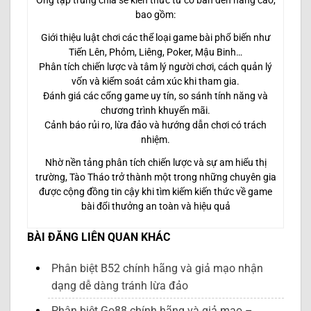
Ông tập trung chia sẻ kiến thức từ cơ bản đến nâng cao,
bao gồm:
Giới thiệu luật chơi các thể loại game bài phổ biến như
Tiến Lên, Phỏm, Liêng, Poker, Mậu Binh…
Phân tích chiến lược và tâm lý người chơi, cách quản lý
vốn và kiểm soát cảm xúc khi tham gia.
Đánh giá các cổng game uy tín, so sánh tính năng và
chương trình khuyến mãi.
Cảnh báo rủi ro, lừa đảo và hướng dẫn chơi có trách
nhiệm.
Nhờ nền tảng phân tích chiến lược và sự am hiểu thị
trường, Tào Tháo trở thành một trong những chuyên gia
được cộng đồng tin cậy khi tìm kiếm kiến thức về game
bài đổi thưởng an toàn và hiệu quả
BÀI ĐĂNG LIÊN QUAN KHÁC
Phân biệt B52 chính hãng và giả mạo nhận
dạng dễ dàng tránh lừa đảo
Phân biệt Go88 chính hãng và giả mạo –