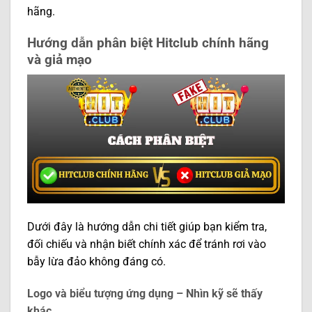
hãng.
Hướng dẫn phân biệt Hitclub chính hãng
và giả mạo
Dưới đây là hướng dẫn chi tiết giúp bạn kiểm tra,
đối chiếu và nhận biết chính xác để tránh rơi vào
bẫy lừa đảo không đáng có.
Logo và biểu tượng ứng dụng – Nhìn kỹ sẽ thấy
khác