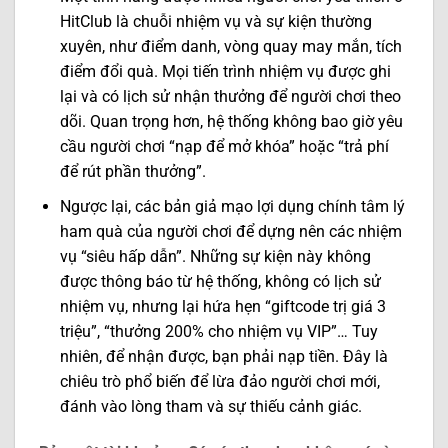
HitClub là chuỗi nhiệm vụ và sự kiện thường
xuyên, như điểm danh, vòng quay may mắn, tích
điểm đổi quà. Mọi tiến trình nhiệm vụ được ghi
lại và có lịch sử nhận thưởng để người chơi theo
dõi. Quan trọng hơn, hệ thống không bao giờ yêu
cầu người chơi “nạp để mở khóa” hoặc “trả phí
để rút phần thưởng”.
Ngược lại, các bản giả mạo lợi dụng chính tâm lý
ham quà của người chơi để dựng nên các nhiệm
vụ “siêu hấp dẫn”. Những sự kiện này không
được thông báo từ hệ thống, không có lịch sử
nhiệm vụ, nhưng lại hứa hẹn “giftcode trị giá 3
triệu”, “thưởng 200% cho nhiệm vụ VIP”… Tuy
nhiên, để nhận được, bạn phải nạp tiền. Đây là
chiêu trò phổ biến để lừa đảo người chơi mới,
đánh vào lòng tham và sự thiếu cảnh giác.