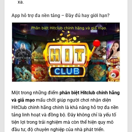
xa.
App hỗ trợ đa nền tảng – Đầy đủ hay giới hạn?
Một trong những điểm
phân biệt Hitclub chính hãng
và giả mạo
mấu chốt giúp người chơi nhận diện
HitClub chính hãng chính là khả năng hỗ trợ đa nền
tảng linh hoạt và đồng bộ. Đây không chỉ là yếu tố
tiện lợi trong trải nghiệm mà còn thể hiện quy mô
đầu tư, độ chuyên nghiệp của nhà phát triển.