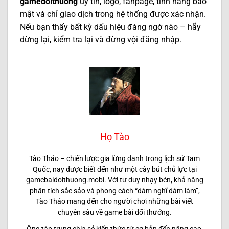
gamedoithuong
uy tín, logo, fanpage, tính năng bảo
mật và chỉ giao dịch trong hệ thống được xác nhận.
Nếu bạn thấy bất kỳ dấu hiệu đáng ngờ nào – hãy
dừng lại, kiểm tra lại và đừng vội đăng nhập.
Họ Tào
Tào Tháo – chiến lược gia lừng danh trong lịch sử Tam
Quốc, nay được biết đến như một cây bút chủ lực tại
gamebaidoithuong.mobi. Với tư duy nhạy bén, khả năng
phân tích sắc sảo và phong cách “dám nghĩ dám làm”,
Tào Tháo mang đến cho người chơi những bài viết
chuyên sâu về game bài đổi thưởng.