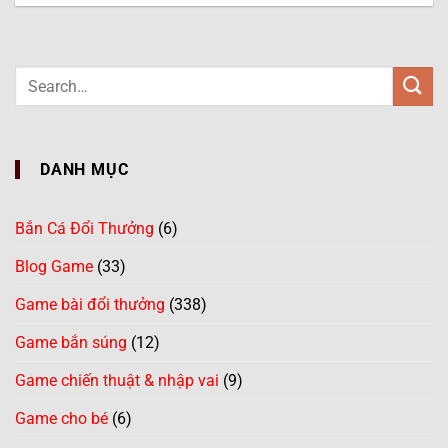
DANH MỤC
Bắn Cá Đổi Thưởng
(6)
Blog Game
(33)
Game bài đổi thưởng
(338)
Game bắn súng
(12)
Game chiến thuật & nhập vai
(9)
Game cho bé
(6)