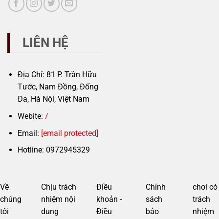
LIÊN HỆ
Địa Chỉ: 81 P. Trần Hữu
Tước, Nam Đồng, Đống
Đa, Hà Nội, Việt Nam
Webite:
/
Email:
[email protected]
Hotline: 0972945329
Về
Chịu trách
Điều
Chính
chơi có
chúng
nhiệm nội
khoản -
sách
trách
tôi
dung
Điều
bảo
nhiệm