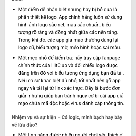
Một điểm dễ nhận biết nhưng hay bị bỏ qua là
phần thiết kế logo. App chính hãng luôn sử dụng
hình ảnh logo sắc nét, màu sắc chuẩn, biểu
tượng rõ ràng và đồng nhất giữa các nền tảng.
Trong khi đó, các app giả mạo thường dùng lại
logo cũ, biểu tượng mờ, méo hình hoặc sai màu.
Một mẹo nhỏ để kiểm tra: hãy truy cập fanpage
chính thức của HitClub và đối chiếu logo được
đăng trên đó với biểu tượng ứng dụng bạn đã tải.
Nếu có sự khác biệt dù nhỏ, tốt nhất nên gỡ app
ngay và tải lại từ link xác thực. Đây là bước đơn
giản nhưng giúp bạn tránh nguy cơ bị cài app giả
mạo chứa mã độc hoặc virus đánh cắp thông tin.
Nhiệm vụ và sự kiện – Có logic, minh bạch hay bày
vẽ lừa đảo?
Một tính năng được nhiều người chơi yêu thích ở