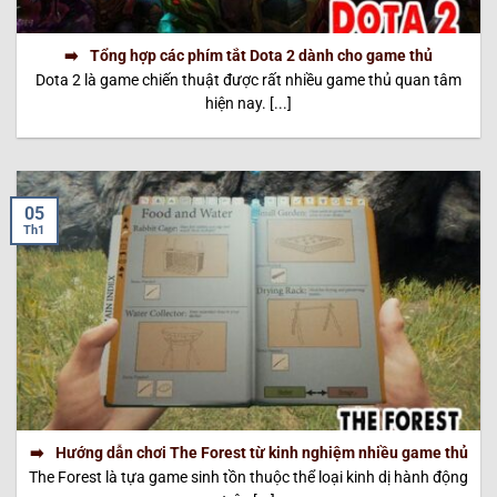
Tổng hợp các phím tắt Dota 2 dành cho game thủ
Dota 2 là game chiến thuật được rất nhiều game thủ quan tâm
hiện nay. [...]
05
Th1
Hướng dẫn chơi The Forest từ kinh nghiệm nhiều game thủ
The Forest là tựa game sinh tồn thuộc thể loại kinh dị hành động