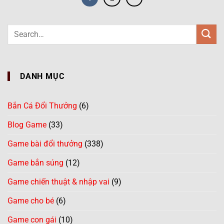
DANH MỤC
Bắn Cá Đổi Thưởng
(6)
Blog Game
(33)
Game bài đổi thưởng
(338)
Game bắn súng
(12)
Game chiến thuật & nhập vai
(9)
Game cho bé
(6)
Game con gái
(10)