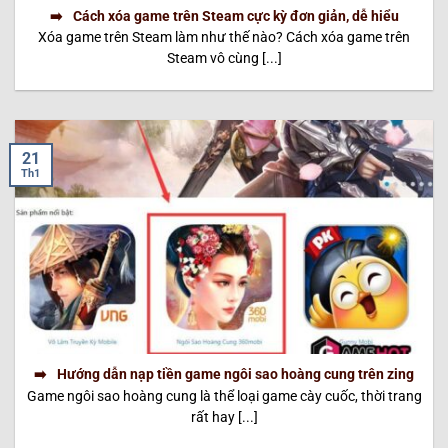
Cách xóa game trên Steam cực kỳ đơn giản, dễ hiểu
Xóa game trên Steam làm như thế nào? Cách xóa game trên
Steam vô cùng [...]
21
Th1
Hướng dẫn nạp tiền game ngôi sao hoàng cung trên zing
Game ngôi sao hoàng cung là thể loại game cày cuốc, thời trang
rất hay [...]