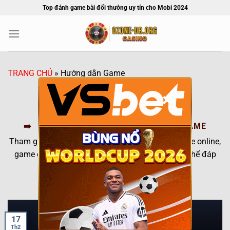
Bỏ
Top đánh game bài đổi thưởng uy tín cho Mobi 2024
qua
nội
dung
TRANG CHỦ
»
Hướng dẫn Game
×
LƯU TRỮ DANH MỤC:
HƯỚNG DẪN GAME
Tham gia cùng gamehot để được hướng dẫn game online,
game offline tận tình nhất mà không nơi nào có thể đáp
ứng được cho bạn
17
Th2